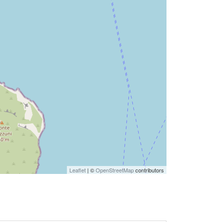
Leaflet
| ©
OpenStreetMap
contributors