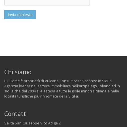
Invia richiesta
Chi siamo
BluHome è proprietà di Vulcano Consult case vacanze in Sicilia.
Agenzia leader nel settore immobiliare nell'arcipelago Eoliano ed in
sicilia che dal 2004 si è estesa a tutte le isole minori siciliane e nelle
località turistiche più rinnomate della Sicilia.
Contatti
Salita San Giuseppe Vico Adige 2